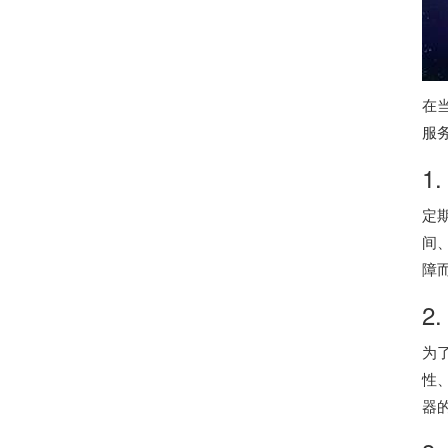
在
服
1
定
间
障
2
为
性
器