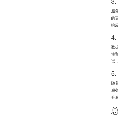
3
服
的
响
4
数
性
试
5
随
服
升