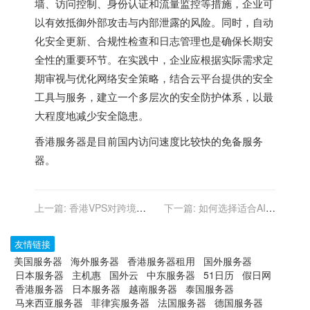
墙、访问控制、身份认证和流量监控等措施，企业可
以有效抵御外部攻击与内部泄露的风险。同时，自动
化安全更新、合规性检查和日志管理也是确保长期安
全性的重要环节。在实践中，企业应根据实际需求定
期审视与优化网络安全策略，结合云平台提供的安全
工具与服务，建立一个多层次的安全防护体系，以最
大程度地减少安全隐患。
香港服务器
是目前国内访问速度比较快的免备服务
器。
上一篇:
香港VPS对跨境电
下一篇:
如何选择适合AI训
商物流信息的整合
练的香港GPU服务器
友情链接
美国服务器
海外服务器
香港服务器租用
国外服务器
日本服务器
主机惠
国外云
中东服务器
51日历
假日网
香港服务器
日本服务器
越南服务器
泰国服务器
马来西亚服务器
菲律宾服务器
法国服务器
德国服务器