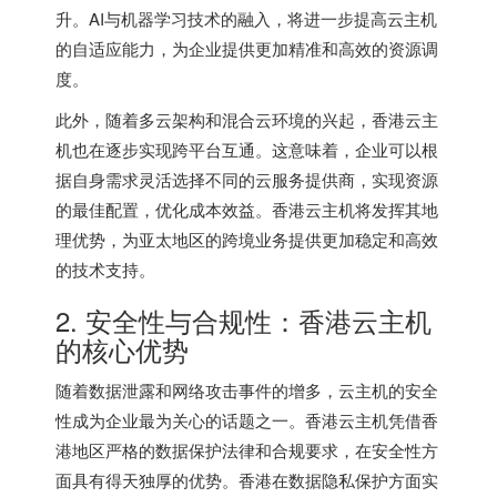
升。AI与机器学习技术的融入，将进一步提高云主机
的自适应能力，为企业提供更加精准和高效的资源调
度。
此外，随着多云架构和混合云环境的兴起，香港云主
机也在逐步实现跨平台互通。这意味着，企业可以根
据自身需求灵活选择不同的云服务提供商，实现资源
的最佳配置，优化成本效益。香港云主机将发挥其地
理优势，为亚太地区的跨境业务提供更加稳定和高效
的技术支持。
2. 安全性与合规性：香港云主机
的核心优势
随着数据泄露和网络攻击事件的增多，云主机的安全
性成为企业最为关心的话题之一。香港云主机凭借香
港地区严格的数据保护法律和合规要求，在安全性方
面具有得天独厚的优势。香港在数据隐私保护方面实