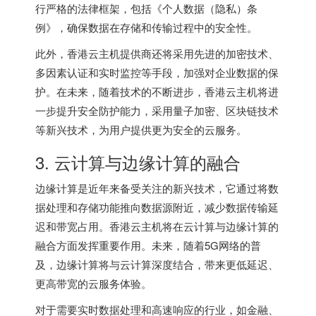
行严格的法律框架，包括《个人数据（隐私）条
例》，确保数据在存储和传输过程中的安全性。
此外，香港云主机提供商还将采用先进的加密技术、
多因素认证和实时监控等手段，加强对企业数据的保
护。在未来，随着技术的不断进步，香港云主机将进
一步提升安全防护能力，采用量子加密、区块链技术
等新兴技术，为用户提供更为安全的云服务。
3. 云计算与边缘计算的融合
边缘计算是近年来备受关注的新兴技术，它通过将数
据处理和存储功能推向数据源附近，减少数据传输延
迟和带宽占用。香港云主机将在云计算与边缘计算的
融合方面发挥重要作用。未来，随着5G网络的普
及，边缘计算将与云计算深度结合，带来更低延迟、
更高带宽的云服务体验。
对于需要实时数据处理和高速响应的行业，如金融、