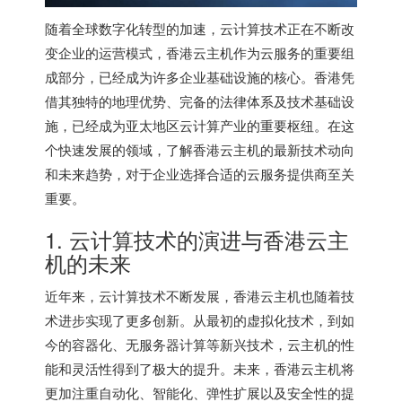
随着全球数字化转型的加速，云计算技术正在不断改
变企业的运营模式，香港云主机作为云服务的重要组
成部分，已经成为许多企业基础设施的核心。香港凭
借其独特的地理优势、完备的法律体系及技术基础设
施，已经成为亚太地区云计算产业的重要枢纽。在这
个快速发展的领域，了解香港云主机的最新技术动向
和未来趋势，对于企业选择合适的云服务提供商至关
重要。
1. 云计算技术的演进与香港云主
机的未来
近年来，云计算技术不断发展，
香港云主机
也随着技
术进步实现了更多创新。从最初的虚拟化技术，到如
今的容器化、无服务器计算等新兴技术，云主机的性
能和灵活性得到了极大的提升。未来，
香港云主机
将
更加注重自动化、智能化、弹性扩展以及安全性的提