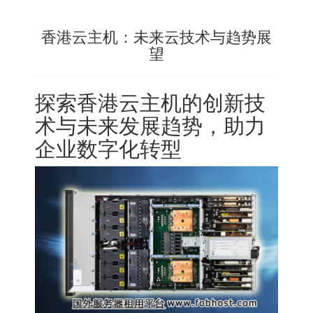
香港云主机：未来云技术与趋势展
望
探索香港云主机的创新技
术与未来发展趋势，助力
企业数字化转型