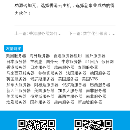
功添砖加瓦。选择香港云主机，选择您事业成功的得
力伙伴！
上一篇:
香港服务器如何进
下一篇:
数字化引领者：香
行SSL证书配置和HTTPS加
港云主机的全球典范
密？
友情链接
美国服务器
海外服务器
香港服务器租用
国外服务器
日本服务器
主机惠
国外云
中东服务器
51日历
假日网
香港服务器
日本服务器
越南服务器
泰国服务器
马来西亚服务器
菲律宾服务器
法国服务器
德国服务器
英国服务器
俄罗斯服务器
美国服务器
美国VPS
加拿大服务器
阿根廷服务器
俄罗斯服务器
巴西服务器
新西兰服务器
美国服务器
加拿大服务器
南非服务器
美国服务器
俄罗斯服务器
新西兰服务器
南非服务器
埃及服务器
国外服务器
越南服务器
新加坡服务器