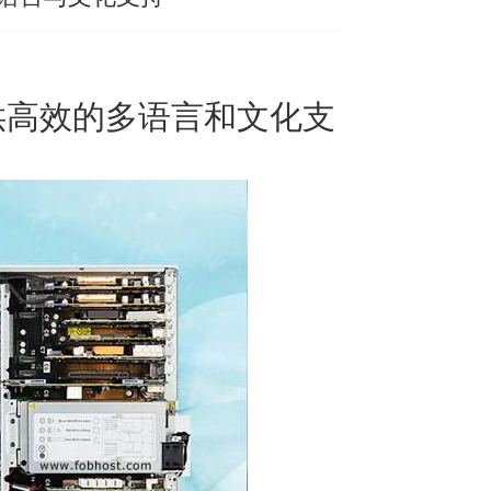
供高效的多语言和文化支