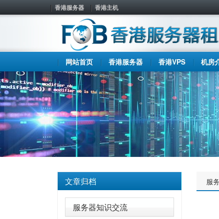
香港服务器
香港主机
网站首页
香港服务器
香港VPS
机房
文章归档
服
服务器知识交流