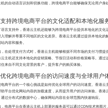
主机的自动语言识别和切换功能，跨境电商平台能够确保无论用户身
。
. 支持跨境电商平台的文化适配和本地化服
了语言支持外，
香港云主机
还能够为跨境电商平台提供本地化的文化
深入理解并尊重不同地区的文化差异。香港云主机通过提供本地化的
网站内容和服务。
如，在处理支付方式时，香港云主机能够根据不同市场的支付习惯提
港云主机
还支持本地化的促销策略、节假日活动和价格策略等。通过
留住来自不同文化背景的客户，提升客户的购买体验。
. 优化跨境电商平台的访问速度与全球用户
境电商平台的一个核心挑战是如何优化全球用户的访问速度。
香港云
帮助平台优化网站内容的加载速度，从而提升用户的访问体验。
香港
，通过分布式的数据中心，确保网站内容在全球范围内快速响应。
如，电商平台在
香港云主机
上部署的服务器可以通过CDN技术将图