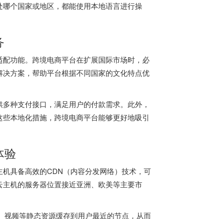
处哪个国家或地区，都能使用本地语言进行操
务
适配功能。跨境电商平台在扩展国际市场时，必
解决方案，帮助平台根据不同国家的文化特点优
供多种支付接口，满足用户的付款需求。此外，
这些本地化措施，跨境电商平台能够更好地吸引
体验
主机
具备高效的CDN（内容分发网络）技术，可
云主机
的服务器位置接近亚洲、欧美等主要市
片、视频等静态资源缓存到用户最近的节点，从而