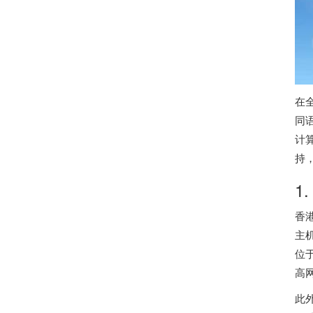
在
同
计
持
1
香
主
位
高
此