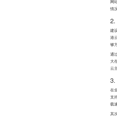
网
情
2
建
港
够
通
大
云
3
在
支
载
其