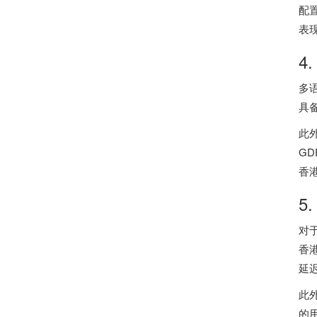
配
表
4
多
具
此
G
香
5
对
香
延
此
的