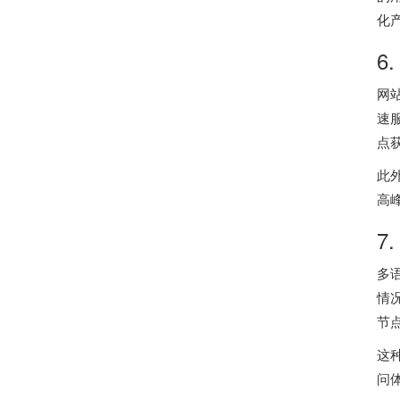
化
6
网
速
点
此
高
7
多
情
节
这
问