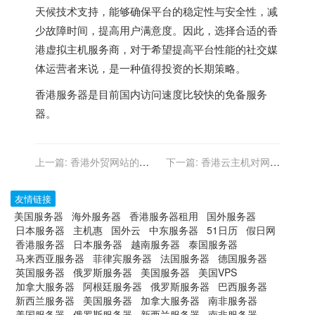
天候技术支持，能够确保平台的稳定性与安全性，减
少故障时间，提高用户满意度。因此，选择合适的香
港虚拟主机服务商，对于希望提高平台性能的社交媒
体运营者来说，是一种值得投资的长期策略。
香港服务器
是目前国内访问速度比较快的免备服务
器。
上一篇:
香港外贸网站的移
下一篇:
香港云主机对网络
动端优化：提升用户参与度
安全漏洞扫描的服务
友情链接
美国服务器
海外服务器
香港服务器租用
国外服务器
日本服务器
主机惠
国外云
中东服务器
51日历
假日网
香港服务器
日本服务器
越南服务器
泰国服务器
马来西亚服务器
菲律宾服务器
法国服务器
德国服务器
英国服务器
俄罗斯服务器
美国服务器
美国VPS
加拿大服务器
阿根廷服务器
俄罗斯服务器
巴西服务器
新西兰服务器
美国服务器
加拿大服务器
南非服务器
美国服务器
俄罗斯服务器
新西兰服务器
南非服务器