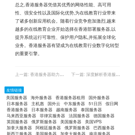
总之,香港服务器凭借其优秀的网络性能、高可用
性、强安全性以及国际化优势,为在线教育行业带来
了诸多创新应用机会。随着行业竞争愈加激烈,越来
越多的在线教育企业开始选择在香港部署服务器,以
提升系统运行可靠性、保护用户隐私,并拓展全球化
业务。香港服务器有望成为在线教育行业数字化转型
的重要引擎。
上一篇:
香港服务器助力医
下一篇:
深度解析香港服务
疗行业的数字化转型
器的物理安全与防护
友情链接
美国服务器
海外服务器
香港服务器租用
国外服务器
日本服务器
主机惠
国外云
中东服务器
51日历
假日网
香港服务器
日本服务器
越南服务器
泰国服务器
马来西亚服务器
菲律宾服务器
法国服务器
德国服务器
英国服务器
俄罗斯服务器
美国服务器
美国VPS
加拿大服务器
阿根廷服务器
俄罗斯服务器
巴西服务器
新西兰服务器
美国服务器
加拿大服务器
南非服务器