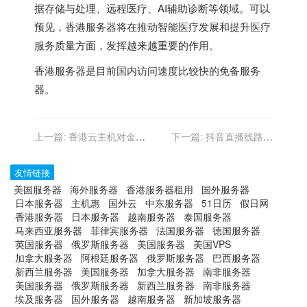
据存储与处理、远程医疗、AI辅助诊断等领域。可以
预见，香港服务器将在推动智能医疗发展和提升医疗
服务质量方面，发挥越来越重要的作用。
香港服务器
是目前国内访问速度比较快的免备服务
器。
上一篇:
香港云主机对金融
下一篇:
抖音直播线路优
行业交易数据的加密与保护
化：支持高清视频录制与实
时分享的设置
友情链接
美国服务器
海外服务器
香港服务器租用
国外服务器
日本服务器
主机惠
国外云
中东服务器
51日历
假日网
香港服务器
日本服务器
越南服务器
泰国服务器
马来西亚服务器
菲律宾服务器
法国服务器
德国服务器
英国服务器
俄罗斯服务器
美国服务器
美国VPS
加拿大服务器
阿根廷服务器
俄罗斯服务器
巴西服务器
新西兰服务器
美国服务器
加拿大服务器
南非服务器
美国服务器
俄罗斯服务器
新西兰服务器
南非服务器
埃及服务器
国外服务器
越南服务器
新加坡服务器