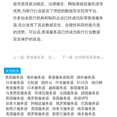
器凭借其政治稳定、法律健全、网络基础设施先进等
优势,为医疗行业提供了理想的数据安全托管平台。
许多知名医疗机构和制药企业已经成功应用香港服务
器,充分发挥了其在数据安全、合规性和高性能方面
的优势。可以说,香港服务器已经成为医疗行业数据
安全保护的首选。
上一篇:
香港服务器：连接
下一篇:
如何降低香港服务
全球的高速通道
器的运营成本
友情链接
美国服务器
海外服务器
香港服务器租用
国外服务器
日本服务器
主机惠
国外云
中东服务器
51日历
假日网
香港服务器
日本服务器
越南服务器
泰国服务器
马来西亚服务器
菲律宾服务器
法国服务器
德国服务器
英国服务器
俄罗斯服务器
美国服务器
美国VPS
加拿大服务器
阿根廷服务器
俄罗斯服务器
巴西服务器
新西兰服务器
美国服务器
加拿大服务器
南非服务器
美国服务器
俄罗斯服务器
新西兰服务器
南非服务器