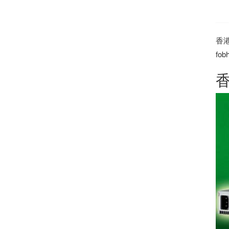
香
fob