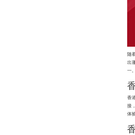
随
出
一
香
接
体