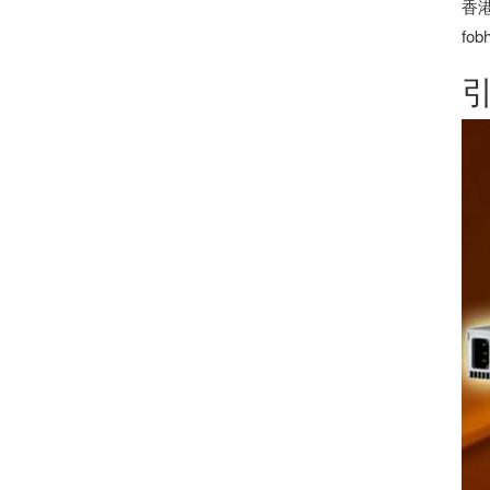
香
fob