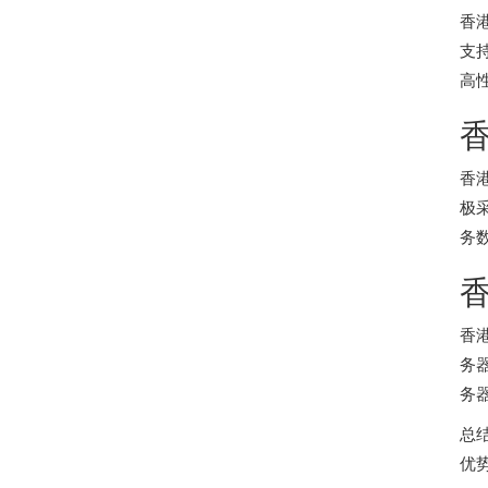
香
支
高
香
极
务
香
务
务
总
优