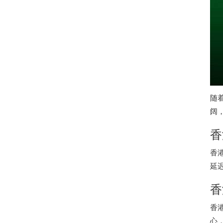
随
阔
香
香
延
香
香
心