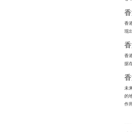
香
香
现
香
香
据
香
未
的
作