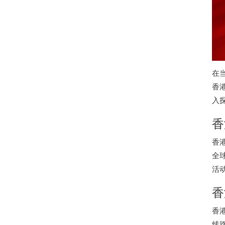
在
香
入
香
香
全
活
香
香
线