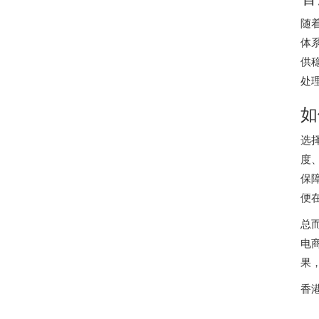
随
体
供
处
如
选
度
保
便
总
电
果
香