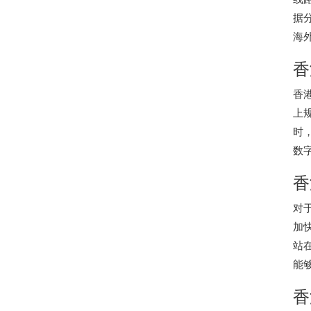
据
海
香
香
上
时
数
香
对
加
站
能
香