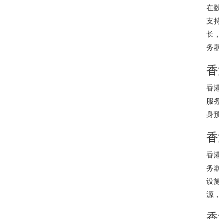
在
支
长
务
香
香
服
身
香
香
务
设
源
香