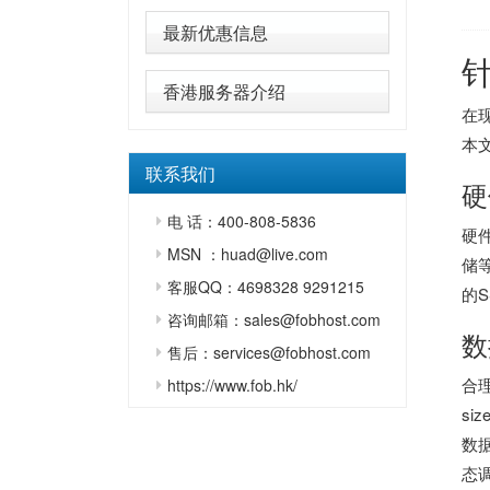
最新优惠信息
香港服务器介绍
在
本
联系我们
硬
电 话：400-808-5836
硬
MSN ：huad@live.com
储
客服QQ：4698328 9291215
的
咨询邮箱：sales@fobhost.com
数
售后：services@fobhost.com
合理
https://www.fob.hk/
si
数据
态