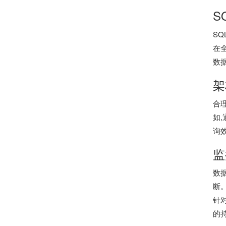
S
S
在
数
架
合
如
询
监
数
断
针
的