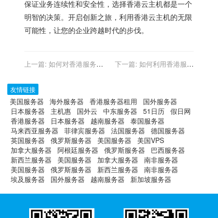
保证业务连续性和安全性，选择香港云主机都是一个
明智的决策。开启创新之旅，利用香港云主机的无限
可能性，让您的企业跨越时代的步伐。
上一篇:
如何对香港服务器
下一篇:
如何利用香港服务
的系统管理员权限进行管理
器实现网络安全的提升
和控制？
友情链接
美国服务器
海外服务器
香港服务器租用
国外服务器
日本服务器
主机惠
国外云
中东服务器
51日历
假日网
香港服务器
日本服务器
越南服务器
泰国服务器
马来西亚服务器
菲律宾服务器
法国服务器
德国服务器
英国服务器
俄罗斯服务器
美国服务器
美国VPS
加拿大服务器
阿根廷服务器
俄罗斯服务器
巴西服务器
新西兰服务器
美国服务器
加拿大服务器
南非服务器
美国服务器
俄罗斯服务器
新西兰服务器
南非服务器
埃及服务器
国外服务器
越南服务器
新加坡服务器