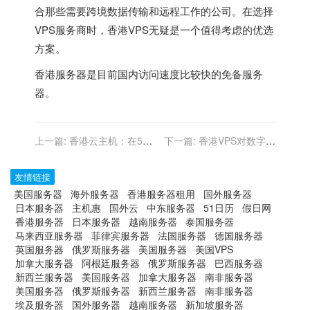
合那些需要跨境数据传输和远程工作的公司。在选择
VPS服务商时，香港VPS无疑是一个值得考虑的优选
方案。
香港服务器
是目前国内访问速度比较快的免备服务
器。
上一篇:
香港云主机：在5G
下一篇:
香港VPS对数字营
时代的机遇与挑战
销平台的全面支持
友情链接
美国服务器
海外服务器
香港服务器租用
国外服务器
日本服务器
主机惠
国外云
中东服务器
51日历
假日网
香港服务器
日本服务器
越南服务器
泰国服务器
马来西亚服务器
菲律宾服务器
法国服务器
德国服务器
英国服务器
俄罗斯服务器
美国服务器
美国VPS
加拿大服务器
阿根廷服务器
俄罗斯服务器
巴西服务器
新西兰服务器
美国服务器
加拿大服务器
南非服务器
美国服务器
俄罗斯服务器
新西兰服务器
南非服务器
埃及服务器
国外服务器
越南服务器
新加坡服务器