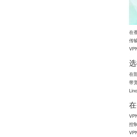
在
传
V
选
在
带宽
L
在
VP
控
VP