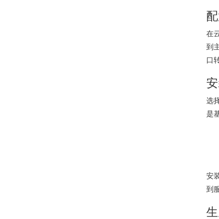
配
在
到
口
安
选择
是基
安
到
生