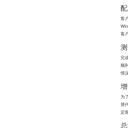
配
客
Wi
客
测
完
顺
情
增
为
替
定
总