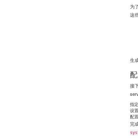
为
这
生
配
接下
se
指定
设置
配
完成
sys