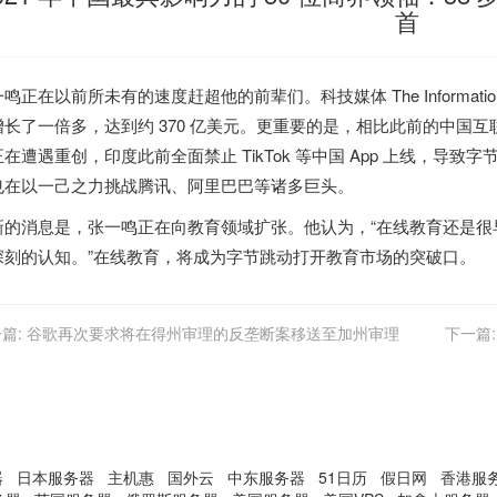
首
鸣正在以前所未有的速度赶超他的前辈们。科技媒体 The Informati
增长了一倍多，达到约 370 亿美元。更重要的是，相比此前的中国
正在遭遇重创，印度此前全面禁止 TikTok 等中国 App 上线，导
也在以一己之力挑战腾讯、阿里巴巴等诸多巨头。
新的消息是，张一鸣正在向教育领域扩张。他认为，“在线教育还是很
深刻的认知。”在线教育，将成为字节跳动打开教育市场的突破口。
篇:
谷歌再次要求将在得州审理的反垄断案移送至加州审理
下一篇:
器
日本服务器
主机惠
国外云
中东服务器
51日历
假日网
香港服