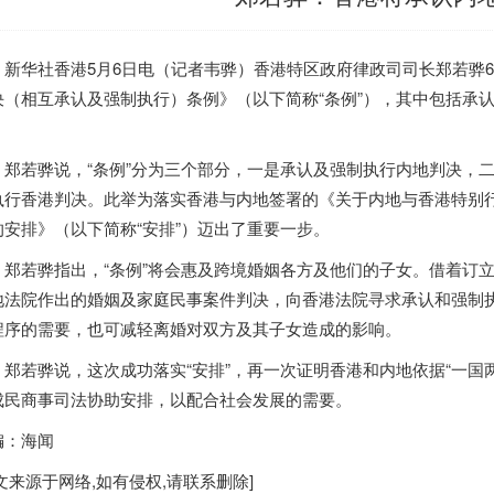
华社
香港
5月6日电（记者韦骅）
香港
特区政府律政司司长郑若骅
决（相互承认及强制执行）条例》（以下简称“条例”），其中包括承
。
若骅说，“条例”分为三个部分，一是承认及强制执行内地判决，二
执行
香港
判决。此举为落实
香港
与内地签署的《关于内地与
香港
特别
的安排》（以下简称“安排”）迈出了重要一步。
若骅指出，“条例”将会惠及跨境婚姻各方及他们的子女。借着订立
地法院作出的婚姻及家庭民事案件判决，向
香港
法院寻求承认和强制
程序的需要，也可减轻离婚对双方及其子女造成的影响。
若骅说，这次成功落实“安排”，再一次证明
香港
和内地依据“一国
成民商事司法协助安排，以配合社会发展的需要。
编：海闻
文来源于网络,如有侵权,请联系删除]