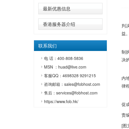
最新优惠信息
新
香港服务器介绍
判
益
郑
联系我们
制
电 话：400-808-5836
决
MSN ：huad@live.com
郑
客服QQ：4698328 9291215
内
咨询邮箱：sales@fobhost.com
律
售后：services@fobhost.com
郑
https://www.fob.hk/
促
责
[图