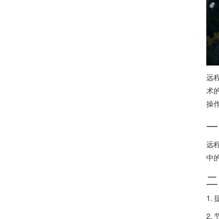
远
术
操
一
远
中
二
1
2