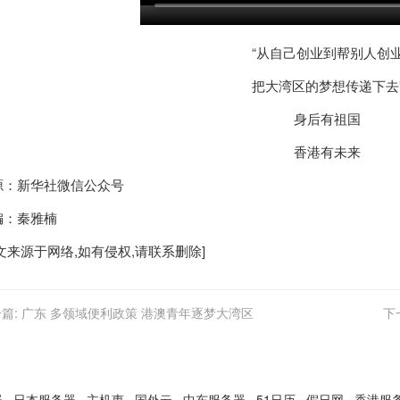
“从自己创业到帮别人创
把大湾区的梦想传递下去
身后有祖国
香港
有未来
源：新华社微信公众号
编：秦雅楠
文来源于网络,如有侵权,请联系删除]
篇:
广东 多领域便利政策 港澳青年逐梦大湾区
下
器
日本服务器
主机惠
国外云
中东服务器
51日历
假日网
香港服