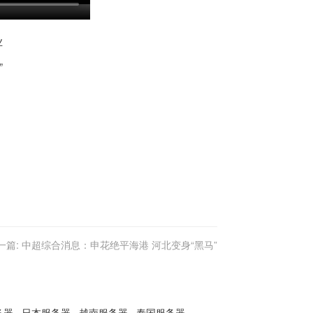
业
”
一篇:
中超综合消息：申花绝平海港 河北变身“黑马”
务器
日本服务器
越南服务器
泰国服务器