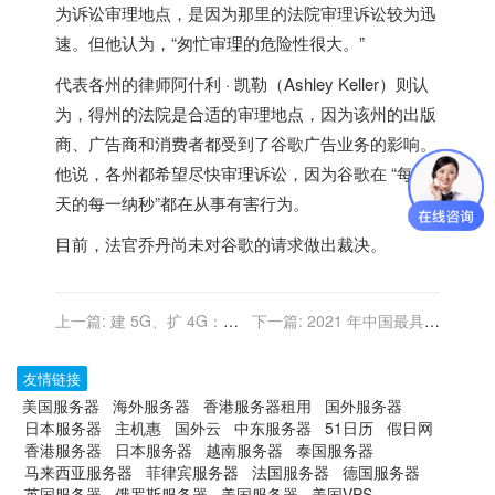
为诉讼审理地点，是因为那里的法院审理诉讼较为迅
速。但他认为，“匆忙审理的危险性很大。”
代表各州的律师阿什利 · 凯勒（Ashley Keller）则认
为，得州的法院是合适的审理地点，因为该州的出版
商、广告商和消费者都受到了谷歌广告业务的影响。
他说，各州都希望尽快审理诉讼，因为谷歌在 “每一
天的每一纳秒”都在从事有害行为。
目前，法官乔丹尚未对谷歌的请求做出裁决。
上一篇:
建 5G、扩 4G：全
下一篇:
2021 年中国最具影
球 2G/3G 退网进行时
响力的 50 位商界领袖：38
岁的字节跳动 CEO 张一鸣
友情链接
荣登榜首
美国服务器
海外服务器
香港服务器租用
国外服务器
日本服务器
主机惠
国外云
中东服务器
51日历
假日网
香港服务器
日本服务器
越南服务器
泰国服务器
马来西亚服务器
菲律宾服务器
法国服务器
德国服务器
英国服务器
俄罗斯服务器
美国服务器
美国VPS