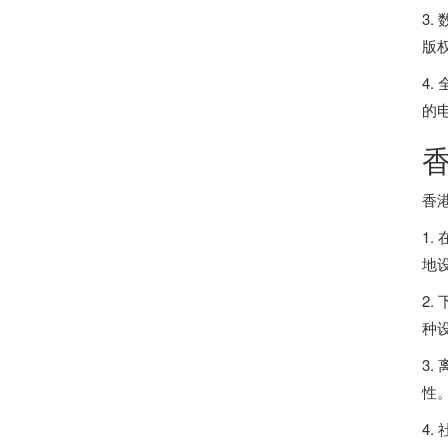
3
版
4
的
香
1.
地
2
种
3
性
4