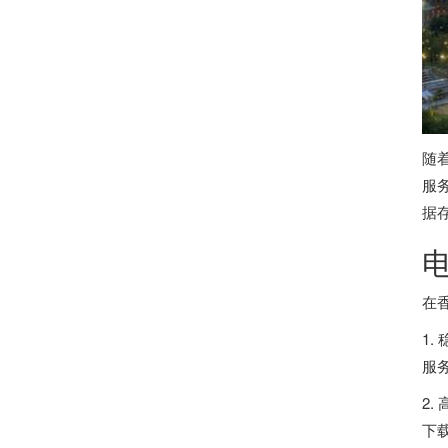
随
服
据
在
1.
服
2
下