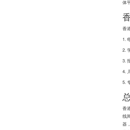
体
香
1
2
3
4
5
香
线
器