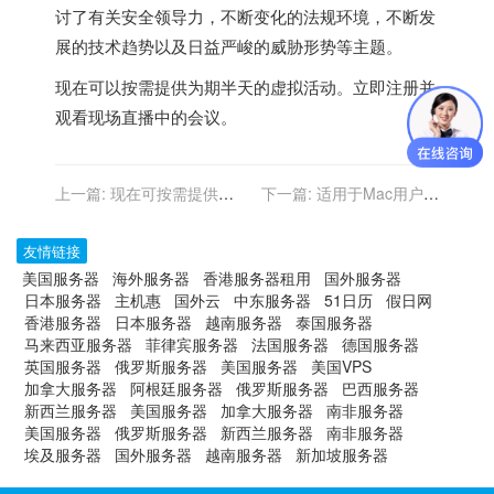
讨了有关安全领导力，不断变化的法规环境，不断发
展的技术趋势以及日益严峻的威胁形势等主题。
现在可以按需提供为期半天的虚拟活动。立即注册并
观看现场直播中的会议。
上一篇:
现在可按需提供：
下一篇:
适用于Mac用户的
虚拟论坛-通过AI驱动的自动
10多个Microsoft Teams技
化提高业务增长
巧
友情链接
美国服务器
海外服务器
香港服务器租用
国外服务器
日本服务器
主机惠
国外云
中东服务器
51日历
假日网
香港服务器
日本服务器
越南服务器
泰国服务器
马来西亚服务器
菲律宾服务器
法国服务器
德国服务器
英国服务器
俄罗斯服务器
美国服务器
美国VPS
加拿大服务器
阿根廷服务器
俄罗斯服务器
巴西服务器
新西兰服务器
美国服务器
加拿大服务器
南非服务器
美国服务器
俄罗斯服务器
新西兰服务器
南非服务器
埃及服务器
国外服务器
越南服务器
新加坡服务器