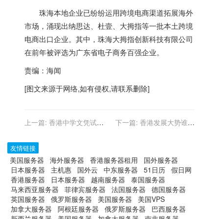
珠海本地企业已纷纷运用跨境电商渠道拓展海外
市场，涌现出纳思达、杜壹、大拇指等一批本土跨境
电商出口企业。其中，珠海大拇指创新科技有限公司
在前年被评选为广东省电子商务百强企业。
责编：海闻
[图文来源于网络,如有侵权,请联系删除]
上一篇:
香港中学文凭试历
下一篇:
香港发展大势谁也
史科避争议性考题 教育界：
阻挡不了――访香港贸易发
避免误导学生价值观
展局研究总监关家明
友情链接
美国服务器
海外服务器
香港服务器租用
国外服务器
日本服务器
主机惠
国外云
中东服务器
51日历
假日网
香港服务器
日本服务器
越南服务器
泰国服务器
马来西亚服务器
菲律宾服务器
法国服务器
德国服务器
英国服务器
俄罗斯服务器
美国服务器
美国VPS
加拿大服务器
阿根廷服务器
俄罗斯服务器
巴西服务器
新西兰服务器
美国服务器
加拿大服务器
南非服务器