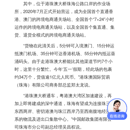
其中，位于港珠澳大桥珠海公路口岸的作业场
所，2020年7月正式开始营运，成为全国首个直通
香
港
、澳门的跨境电商通关场站、全国首个“7×24”小时
运作的跨境电商通关场站，以及全国首个集直通、集
货、退货全模式的跨境电商通关场站。
“货物在此清关后，5分钟可入境澳门、15分钟运
抵澳门机场、35分钟可达
香港
机场、55分钟内抵运葵
涌码头。由于走港珠澳大桥能比其他渠道节约7个小
时，这里十分繁忙。今年‘五一’假期，经此场的包裹
约34万个，货值逾1亿元人民币。”港珠澳国际贸易
（珠海）有限公司商务部总监郑太龙说。
“港珠澳大桥通车，粤港澳大湾区加速建设，再
加上即将建成的深中通道，珠海有望成为连接珠三角
东西两岸、密切港澳与珠江西岸乃至西南腹地经济联
系的物流及进出口集散中心。”中国邮政集团有限公
司珠海市分公司副总经理吴昌权说。