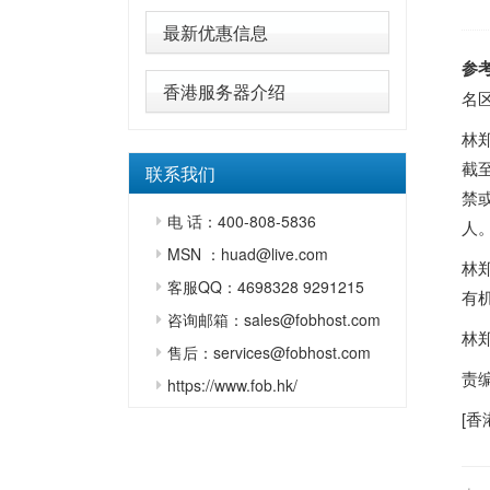
最新优惠信息
参
香港服务器介绍
名
林
截
联系我们
禁
电 话：400-808-5836
人
MSN ：huad@live.com
林
客服QQ：4698328 9291215
有
咨询邮箱：sales@fobhost.com
林
售后：services@fobhost.com
责
https://www.fob.hk/
[
香