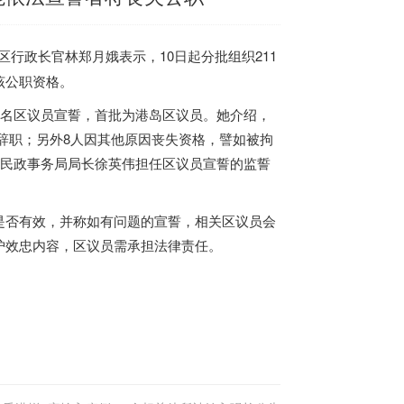
区行政长官林郑月娥表示，10日起分批组织211
该公职资格。
1名区议员宣誓，首批为港岛区议员。她介绍，
动辞职；另外8人因其他原因丧失资格，譬如被拘
府民政事务局局长徐英伟担任区议员宣誓的监誓
是否有效，并称如有问题的宣誓，相关区议员会
护效忠内容，区议员需承担法律责任。