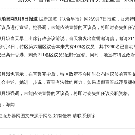
考消息网9月8日报道
据新加坡《联合早报》网站9月7日报道，
香港
特
区议员进行宣誓。她强调，未能依法宣誓的区议员，将即时丧失担任
郑月娥当天早上出席行政会议前说，当天将发出宣誓邀请信，邀请21
至9月4日，特区第六届区议会本来共有479名议员，其中260名已自
或已离开
香港
。剩余211名区议员须进行宣誓。同时，她宣布特区政
。
郑月娥也表示，在宣誓完毕后，特区政府不会即时公布区议员的宣誓
机会申述。她进一步说，宣誓有法律约束力，如果虚假宣誓或违反拥
郑月娥强调，未能依法宣誓的区议员，将即时丧失担任该公职资格。
编：海闻
港服务器
网图文来源于网络,如有侵权,请联系删除]