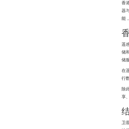
香
器
能
遥
储
储
在
行
除
享
卫