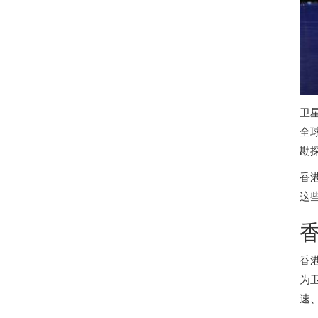
卫
全
勘
香
这
香
为
速